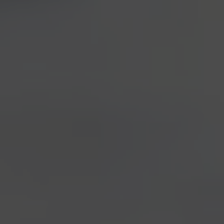
MY ANTONIA
Il mondo della bassa fermentazione viene qui
rivoluzionato e diventa made in Borgorose.
L’incontro tra luppoli europei e luppoli americani è
esplosivo ma equilibrato. Lo stile Pils si rinnova e
diventa più intenso e corposo. Una bionda “tosta” di
cui vi innamorerete, proprio come la protagonista