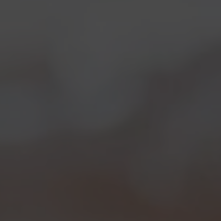
del romanzo di Willa
Cather
da cui prende il nome.
STILE
Imperial Pilsner
COLORE
dorato
GRADI
7,5%
TEMP. DI SERVIZIO
10° C
IBU
62
EBC
14
ABBINAMENTI
Ideale abbinata a preparazioni saporite e carni
rosse. Ma provatela anche con gli agnolotti burro e
erbe!