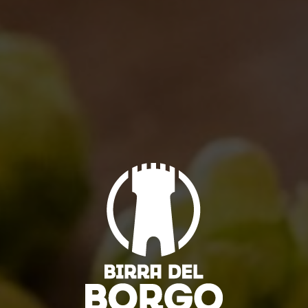
Brewery news
(9)
Collaborations
(6)
Events
(10)
News
(12)
Old brewery Collerosso
(2)
Venues
(1)
ARTICOLI RECENTI
MILANO GOLOSA
11/10/2018