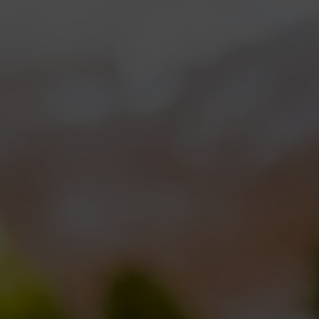
Produced during 2014 edition of IPA DAY, with
Ducato, MC-77, Baladin, La Casa di Cura,
Opperbacco and Guineu breweries. Golden coloured
and generously hopped with 3 different varieties and
fermented with native yeasts, also used for our
Maledetta.