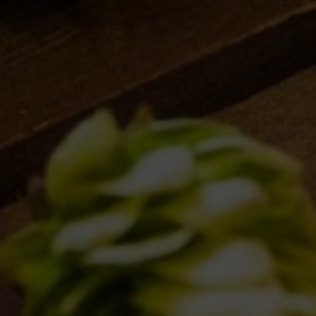
ONCE UPON A TIME…
LOST & FOUND
VENUES
IL BANCONE
BDB WORLD
BLOG
INSPIRATIONS
EVENTS & COLLABORATIONS