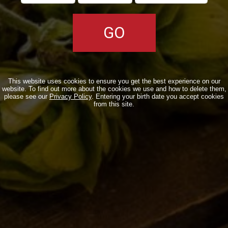
CLASSICHE
STAGIONALI
BIZZARRE
QUOTIDIANE
ACQUISTA BDB ONLINE
This website uses cookies to ensure you get the best experience on our
website. To find out more about the cookies we use and how to delete them,
please see our
Privacy Policy
. Entering your birth date you accept cookies
C’ERA UNA VOLTA…
from this site.
LOST & FOUND
I LOCALI
IL BANCONE
MONDO BDB