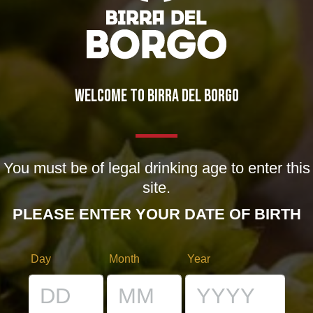
WELCOME TO BIRRA DEL BORGO
IL BIRRIFICIO
You must be of legal drinking age to enter this
site.
LA STORIA
PLEASE ENTER YOUR DATE OF BIRTH
LA MISSION
DICONO DI NOI | RASSEGNA STAMPA BIRRA DEL BORGO
Day
Month
Year
LE BIRRE