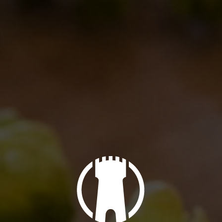
Tutti in carrozza! La Birra del Borgo viaggia a 300 km/h
Notizie
By
Borghigiano
27/01/2011
Lascia un commento
Che ci fa la Birra del Borgo al Circo Massimo?
Notizie
By
Borghigiano
18/01/2011
2 di Commenti
1
…
11
12
13
14
15