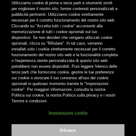
Utilizziamo cookie di prime e terze parti e strumenti simili
per migliorare il nostro sito, fornire contenuti personalizzati e
pubblicità pertinenti. Utilizziamo cookie strettamente
FOLLOW US
necessari per il corretto funzionamento del nostro sito web.
Cliccando su "Accetta tutti i cookie" acconsenti alla
memorizzazione di tutti i cookie opzionali sul tuo
Find us on:
dispositivo. Se non desideri che vengano utilizzati cookie
opzionali, clicca su "Rifiutare". In tal caso, verranno
installati solo i cookie strettamente necessari per il corretto
funzionamento del nostro sito web e la funzionalità completa
o l'esperienza utente personalizzata di questo sito web
potrebbero non essere disponibili. Puoi leggere l'elenco delle
Non condividere i contenuti con i minori
terze parti che forniscono cookie, gestire le tue preferenze
sui cookie o revocare il tuo consenso all'uso dei cookie
opzionali in qualsiasi momento tramite le "Impostazioni
cookie". Per maggiori informazioni, consulta la nostra
Politica sui cookie, la nostra Politica sulla privacy e i nostri
Termini e condizioni.
® Birra del Borgo S.r.l. Società Unipersonale - Via Basento n. 37 -
Impostazioni cookie
00198 Roma | Tel. +39 0746 31287 | info@birradelborgo.it | P.Iva:
01503350702
Rifiutare
Bevi Responsabilmente
|
Privacy Policy
|
Cookie Policy
|
Terms &