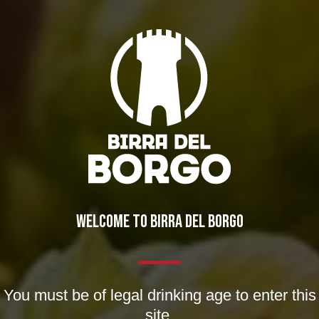
La Birra del Borgo arriva persino su Marte!
WELCOME TO BIRRA DEL BORGO
Notizie
By
Borghigiano
01/04/2011
2 di Commenti
You must be of legal drinking age to enter this
site.