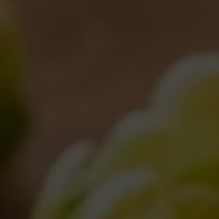
La Birra del Borgo ha un nuovo sito web
Notizie
By
Borghigiano
23/05/2011
Lascia un commento
Un fine settimana eccezzziunale veramente
Notizie
By
Borghigiano
13/05/2011
1 Comment