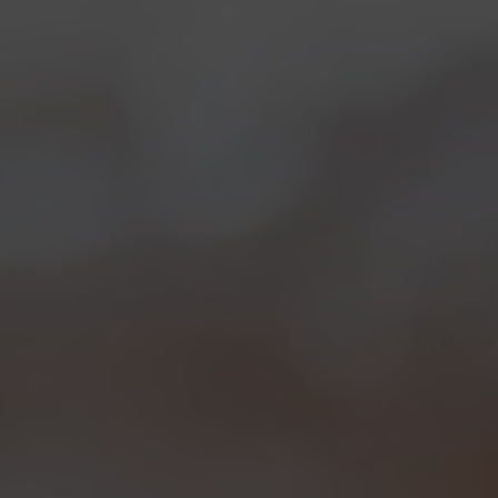
Maledetto di un lievito! Il progetto raccontato da Andrea
(parte II)
Notizie
,
Novità in birrificio
By
Borghigiano
07/07/2011
Lascia un commento