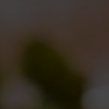
Maledetto di un lievito! Il progetto raccontato da Andrea
(parte I)
Notizie
,
Novità in birrificio
By
Borghigiano
05/07/2011
Lascia un commento