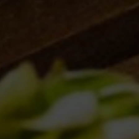
Per Ratebeer la Reale Extra terza miglior birra italiana del
2010!
Notizie
By
Borghigiano
03/02/2011
Lascia un commento
1
…
11
12
13
14
15