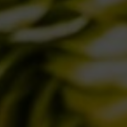
IL BIRRIFICIO
LA STORIA
LA MISSION
DICONO DI NOI | RASSEGNA STAMPA BIRRA DEL BORGO
LE BIRRE
CLASSICHE
STAGIONALI
BIZZARRE