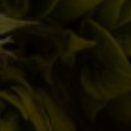
Goodbye Brooks
Notizie
By
Borghigiano
02/03/2011
2 di Commenti