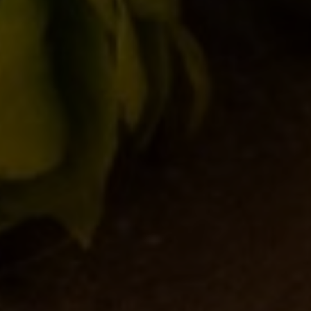
Alla Birra del Borgo siamo più aperti che mai!
Eventi
,
Notizie
By
Borghigiano
11/02/2011
2 di Commenti