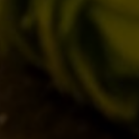
QUOTIDIANE
ACQUISTA BDB ONLINE
C’ERA UNA VOLTA…
LOST & FOUND
I LOCALI
IL BANCONE
MONDO BDB
BLOG
ISPIRAZIONI
EVENTI & COLLABORAZIONI