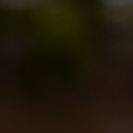
Leonardo Di Vincenzo a Decanter: disponibile il podcast
Notizie
By
Borghigiano
01/07/2011
2 di Commenti